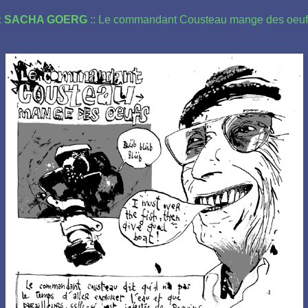
.: SACHA GOERG
:: Le commandant Cousteau mange des oeuf