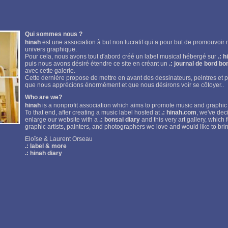
Qui sommes nous ?
hinah
est une association à but non lucratif qui a pour but de promouvoir
univers graphique.
Pour cela, nous avons tout d'abord créé un label musical hébergé sur
.: 
puis nous avons désiré étendre ce site en créant un
.: journal de bord bo
avec cette galerie.
Cette dernière propose de mettre en avant des dessinateurs, peintres et
que nous apprécions énormément et que nous désirons voir se côtoyer..
Who are we?
hinah
is a nonprofit association which aims to promote music and graphic
To that end, after creating a music label hosted at
.: hinah.com
, we've dec
enlarge our website with a
.: bonsai diary
and this very art gallery, which 
graphic artists, painters, and photographers we love and would like to brin
Eloïse & Laurent Orseau
.: label & more
.: hinah diary