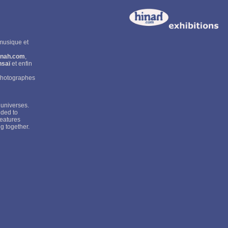
 musique et
hinah.com
,
nsaï
et enfin
 photographes
 universes.
ided to
features
g together.