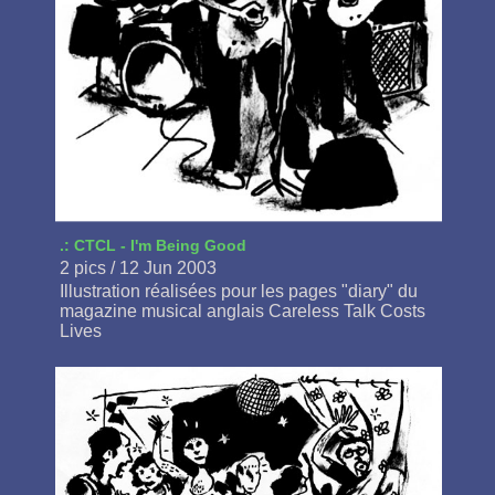
.: CTCL - I'm Being Good
2 pics / 12 Jun 2003
Illustration réalisées pour les pages "diary" du
magazine musical anglais Careless Talk Costs
Lives