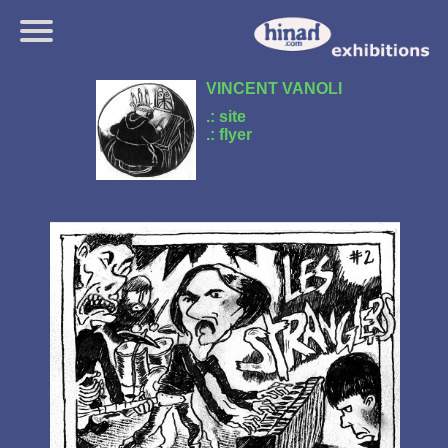
VINCENT VANOLI
.: site
.: flyer