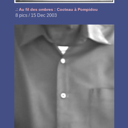
.: Au fil des ombres : Cocteau à Pompidou
8 pics / 15 Dec 2003