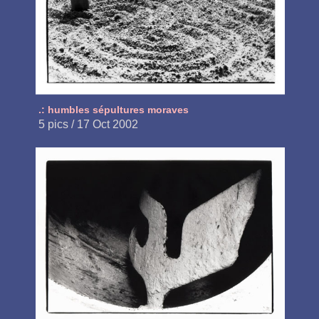
.: humbles sépultures moraves
5 pics / 17 Oct 2002