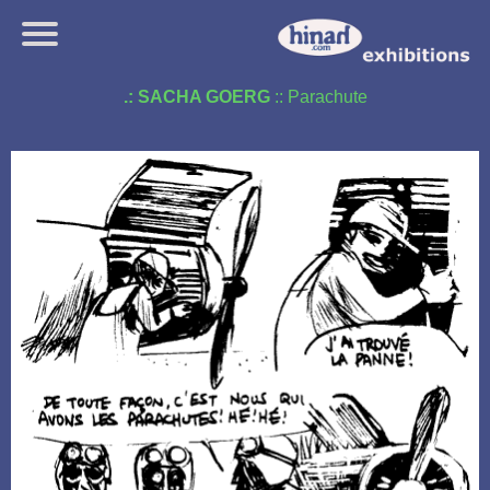
.: SACHA GOERG
:: Parachute