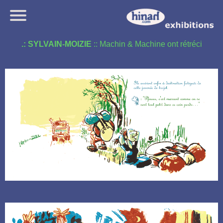
.: SYLVAIN-MOIZIE
:: Machin & Machine ont rétréci