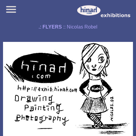
.: FLYERS
:: Nicolas Robel