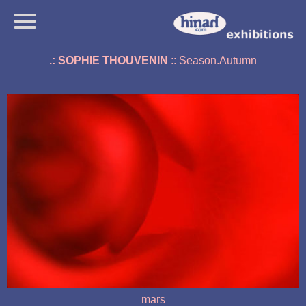
.: SOPHIE THOUVENIN
:: Season.Autumn
mars